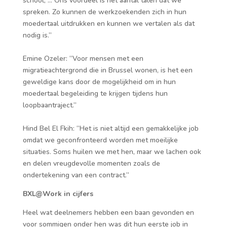
school, … Ons voordeel is het aantal talen dat we
spreken. Zo kunnen de werkzoekenden zich in hun
moedertaal uitdrukken en kunnen we vertalen als dat
nodig is.”
Emine Ozeler: “Voor mensen met een
migratieachtergrond die in Brussel wonen, is het een
geweldige kans door de mogelijkheid om in hun
moedertaal begeleiding te krijgen tijdens hun
loopbaantraject.”
Hind Bel El Fkih: “Het is niet altijd een gemakkelijke job
omdat we geconfronteerd worden met moeilijke
situaties. Soms huilen we met hen, maar we lachen ook
en delen vreugdevolle momenten zoals de
ondertekening van een contract.”
BXL@Work in cijfers
Heel wat deelnemers hebben een baan gevonden en
voor sommigen onder hen was dit hun eerste job in