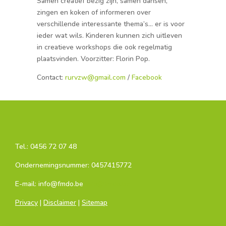
Samen creatief bezig zijn, samen dansen,
zingen en koken of informeren over
verschillende interessante thema’s… er is voor
ieder wat wils. Kinderen kunnen zich uitleven
in creatieve workshops die ook regelmatig
plaatsvinden. Voorzitter: Florin Pop.
Contact:
rurvzw@gmail.com
/
Facebook
Tel.:
0456 72 07 48
Ondernemingsnummer: 0457415772
E-mail: info@fmdo.be
info@fmdo.be
Privacy
|
Disclaimer
|
Sitemap