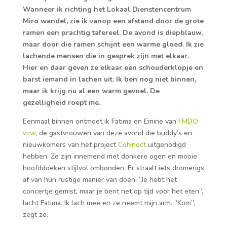
Wanneer ik richting het Lokaal Dienstencentrum
Miro wandel, zie ik vanop een afstand door de grote
ramen een prachtig tafereel. De avond is diepblauw,
maar door die ramen schijnt een warme gloed. Ik zie
lachende mensen die in gesprek zijn met elkaar.
Hier en daar geven ze elkaar een schouderklopje en
barst iemand in lachen uit. Ik ben nog niet binnen,
maar ik krijg nu al een warm gevoel. De
gezelligheid roept me.
Eenmaal binnen ontmoet ik Fatima en Emine van
FMDO
vzw
, de gastvrouwen van deze avond die buddy’s en
nieuwkomers van het project
CoNnect
uitgenodigd
hebben. Ze zijn innemend met donkere ogen en mooie
hoofddoeken stijlvol ombonden. Er straalt iets dromerigs
af van hun rustige manier van doen. “Je hebt het
concertje gemist, maar je bent net op tijd voor het eten”,
lacht Fatima. Ik lach mee en ze neemt mijn arm. “Kom”,
zegt ze.