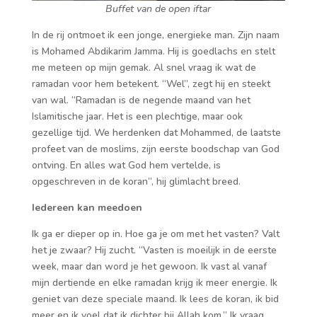
Buffet van de open iftar
In de rij ontmoet ik een jonge, energieke man. Zijn naam
is Mohamed Abdikarim Jamma. Hij is goedlachs en stelt
me meteen op mijn gemak. Al snel vraag ik wat de
ramadan voor hem betekent. “Wel”, zegt hij en steekt
van wal. “Ramadan is de negende maand van het
Islamitische jaar. Het is een plechtige, maar ook
gezellige tijd. We herdenken dat Mohammed, de laatste
profeet van de moslims, zijn eerste boodschap van God
ontving. En alles wat God hem vertelde, is
opgeschreven in de koran”, hij glimlacht breed.
Iedereen kan meedoen
Ik ga er dieper op in. Hoe ga je om met het vasten? Valt
het je zwaar? Hij zucht. “Vasten is moeilijk in de eerste
week, maar dan word je het gewoon. Ik vast al vanaf
mijn dertiende en elke ramadan krijg ik meer energie. Ik
geniet van deze speciale maand. Ik lees de koran, ik bid
meer en ik voel dat ik dichter bij Allah kom.” Ik vraag