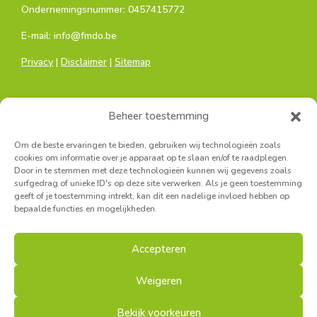
Ondernemingsnummer: 0457415772
E-mail: info@fmdo.be
info@fmdo.be
Privacy
|
Disclaimer
|
Sitemap
Beheer toestemming
Om de beste ervaringen te bieden, gebruiken wij technologieën zoals
cookies om informatie over je apparaat op te slaan en/of te raadplegen.
Door in te stemmen met deze technologieën kunnen wij gegevens zoals
Hoofdkantoor:
surfgedrag of unieke ID's op deze site verwerken. Als je geen toestemming
Sainctelettesquare 19, 1000 Brussel
geeft of je toestemming intrekt, kan dit een nadelige invloed hebben op
bepaalde functies en mogelijkheden.
Secretariaat Antwerpen:
Turnhoutsebaan 139A, 2140 Borgerhout
Accepteren
Secretariaat West-Vlaanderen:
Louisastraat 7, 8400 Oostende
Weigeren
Bekijk voorkeuren