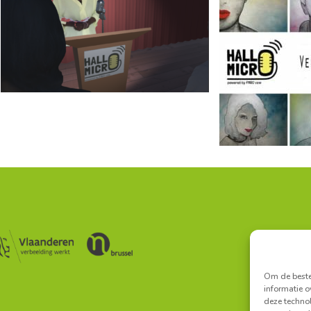
Secretariaa
Secretar
Om de beste 
informatie o
deze technol