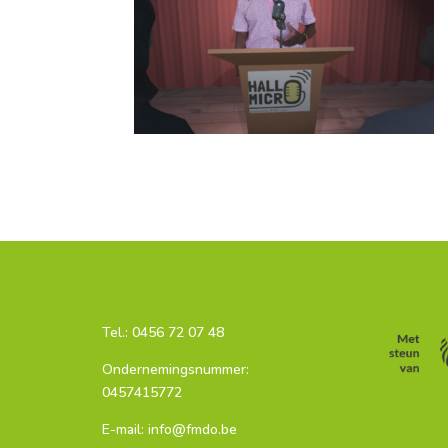
Tel.:
0456 72 07 48
Ondernemingsnummer:
0457415772
E-mail: info@fmdo.be