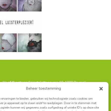
Hoofdkantoor:
Sainctelettesquare 19, 1000 Brussel
t Antwerpen:
Turnhoutsebaan 139A, 2140 Borgerhout
Beheer toestemming
iaat West-Vlaanderen:
Louisastraat 7, 8400 Oostende
ervaringen te bieden, gebruiken wij technologieën zoals cookies om
ver je apparaat op te slaan en/of te raadplegen. Door in te stemmen met
ogieën kunnen wij gegevens zoals surfgedrag of unieke ID's op deze site