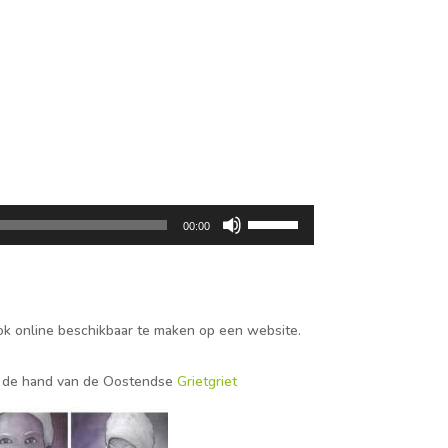
Gebruik
00:00
Omhoog/Omlaag
pijltoetsen
om
het
k online beschikbaar te maken op een website.
volume
te
verhogen
an de hand van de Oostendse
Grietgriet
of
te
verlagen.