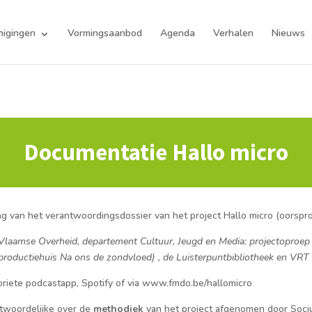
nigingen
Vormingsaanbod
Agenda
Verhalen
Nieuws
Documentatie Hallo micro
 van het verantwoordingsdossier van het project Hallo micro (oorspronk
Vlaamse Overheid, departement Cultuur, Jeugd en Media: projectoproep 
productiehuis Na ons de zondvloed) , de Luisterpuntbibliotheek en VRT
voriete podcastapp, Spotify of via www.fmdo.be/hallomicro
twoordelijke over de
methodiek
van het project afgenomen door Sociu