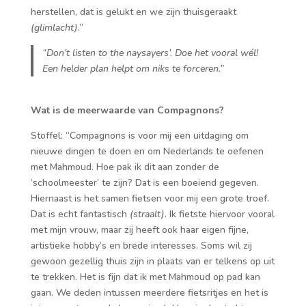
herstellen, dat is gelukt en we zijn thuisgeraakt
(glimlacht)
.”
“Don’t listen to the naysayers’.
Doe het vooral wél!
Een helder plan helpt om niks te forceren.”
Wat is de meerwaarde van Compagnons?
Stoffel: “Compagnons is voor mij een uitdaging om
nieuwe dingen te doen en om Nederlands te oefenen
met Mahmoud. Hoe pak ik dit aan zonder de
‘schoolmeester’ te zijn? Dat is een boeiend gegeven.
Hiernaast is het samen fietsen voor mij een grote troef.
Dat is echt fantastisch
(straalt)
. Ik fietste hiervoor vooral
met mijn vrouw, maar zij heeft ook haar eigen fijne,
artistieke hobby’s en brede interesses. Soms wil zij
gewoon gezellig thuis zijn in plaats van er telkens op uit
te trekken. Het is fijn dat ik met Mahmoud op pad kan
gaan. We deden intussen meerdere fietsritjes en het is