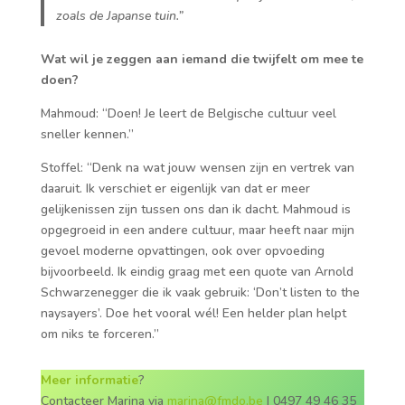
zoals de Japanse tuin.”
Wat wil je zeggen aan iemand die twijfelt om mee te
doen?
Mahmoud: “Doen! Je leert de Belgische cultuur veel
sneller kennen.”
Stoffel: “Denk na wat jouw wensen zijn en vertrek van
daaruit. Ik verschiet er eigenlijk van dat er meer
gelijkenissen zijn tussen ons dan ik dacht. Mahmoud is
opgegroeid in een andere cultuur, maar heeft naar mijn
gevoel moderne opvattingen, ook over opvoeding
bijvoorbeeld. Ik eindig graag met een quote van Arnold
Schwarzenegger die ik vaak gebruik: ‘Don’t listen to the
naysayers’. Doe het vooral wél! Een helder plan helpt
om niks te forceren.”
Meer informatie
?
Contacteer Marina via
marina@fmdo.be
| 0497 49 46 35