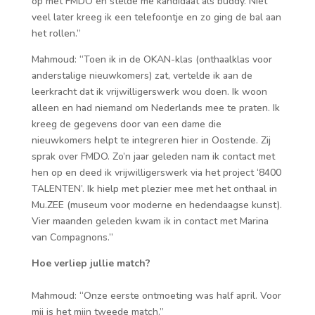
op met FMDO en stelde me kandidaat als buddy. Niet
veel later kreeg ik een telefoontje en zo ging de bal aan
het rollen.”
Mahmoud: “Toen ik in de OKAN-klas (onthaalklas voor
anderstalige nieuwkomers) zat, vertelde ik aan de
leerkracht dat ik vrijwilligerswerk wou doen. Ik woon
alleen en had niemand om Nederlands mee te praten. Ik
kreeg de gegevens door van een dame die
nieuwkomers helpt te integreren hier in Oostende. Zij
sprak over FMDO. Zo’n jaar geleden nam ik contact met
hen op en deed ik vrijwilligerswerk via het project ‘8400
TALENTEN’. Ik hielp met plezier mee met het onthaal in
Mu.ZEE (museum voor moderne en hedendaagse kunst).
Vier maanden geleden kwam ik in contact met Marina
van Compagnons.”
Hoe verliep jullie match?
Mahmoud: “Onze eerste ontmoeting was half april. Voor
mij is het mijn tweede match.”