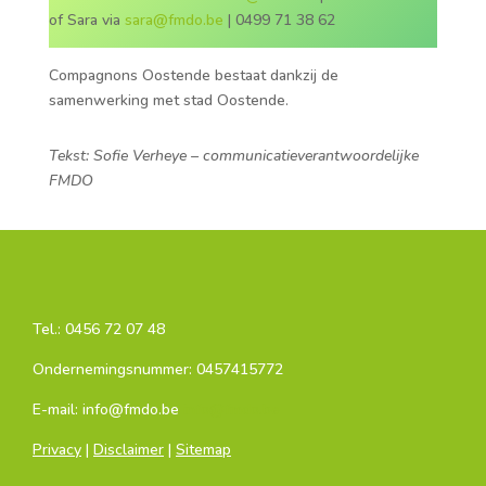
of Sara via
sara@fmdo.be
| 0499 71 38 62
Compagnons Oostende bestaat dankzij de
samenwerking met stad Oostende.
Tekst: Sofie Verheye – communicatieverantwoordelijke
FMDO
Tel.:
0456 72 07 48
Ondernemingsnummer: 0457415772
E-mail: info@fmdo.be
info@fmdo.be
Privacy
|
Disclaimer
|
Sitemap