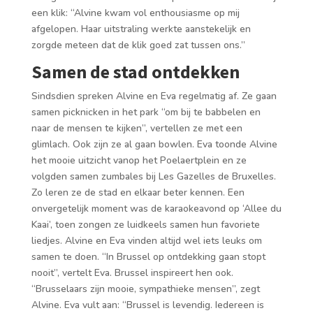
een klik: “Alvine kwam vol enthousiasme op mij
afgelopen. Haar uitstraling werkte aanstekelijk en
zorgde meteen dat de klik goed zat tussen ons.”
Samen de stad ontdekken
Sindsdien spreken Alvine en Eva regelmatig af. Ze gaan
samen picknicken in het park “om bij te babbelen en
naar de mensen te kijken”, vertellen ze met een
glimlach. Ook zijn ze al gaan bowlen. Eva toonde Alvine
het mooie uitzicht vanop het Poelaertplein en ze
volgden samen zumbales bij Les Gazelles de Bruxelles.
Zo leren ze de stad en elkaar beter kennen. Een
onvergetelijk moment was de karaokeavond op ‘Allee du
Kaai’, toen zongen ze luidkeels samen hun favoriete
liedjes. Alvine en Eva vinden altijd wel iets leuks om
samen te doen. “In Brussel op ontdekking gaan stopt
nooit”, vertelt Eva. Brussel inspireert hen ook.
“Brusselaars zijn mooie, sympathieke mensen”, zegt
Alvine. Eva vult aan: “Brussel is levendig. Iedereen is