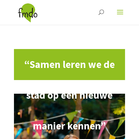
“Samen leren we de
stad op een nieuwe
manier kennen”