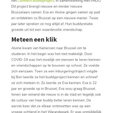
het
CoNnect-buddyproject
, in samenwerking met FMDO.
Dit project brengt nieuwe en minder nieuwe
Brusselaars samen. Eva en Alvine gingen samen op pad
en ontdekten zo Brussel op een nieuwe manier. Twee
jaar later spreken ze nog altijd af. Hun buddyrelatie
groeide uit tot een waardevolle vriendschap.
Meteen een klik
Alvine kwam van Kameroen naar Brussel om te
studeren. In het begin was het niet makkelijk. Door
COVID-19 was het moeilijk om mensen te leren kennen
en vriendschappen op te bouwen op school. Ze voelde
zich eenzaam. Toen ze een inburgeringstraject volgde
bij Bon leerde ze het buddyproject kennen en schreef
ze zich meteen in. Zo leerde ze Eva kennen. Eva is 22
jaar en groeide op in Brussel. Eva wou graag Brussel
tonen aan iemand die nieuw is in de stad en tegelijk ook
de cultuur van haar buddy beter leren kennen. De
eerste keer dat ze elkaar ontmoetten was op een
vroege ochtend in het Warandepark. Er was onmiddellijk