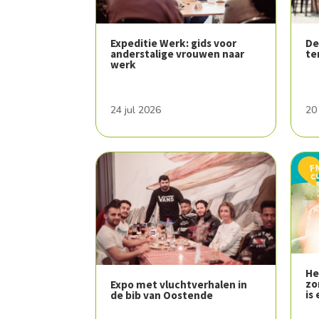
Expeditie Werk: gids voor
De
anderstalige vrouwen naar
te
werk
24 jul 2026
20
He
zo
Expo met vluchtverhalen in
is 
de bib van Oostende