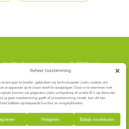
Hoofdkantoor:
Sainctelettesquare 19, 1000 Brussel
t Antwerpen:
Turnhoutsebaan 139A, 2140 Borgerhout
Beheer toestemming
iaat West-Vlaanderen:
Louisastraat 7, 8400 Oostende
ervaringen te bieden, gebruiken wij technologieën zoals cookies om
ver je apparaat op te slaan en/of te raadplegen. Door in te stemmen met
ogieën kunnen wij gegevens zoals surfgedrag of unieke ID's op deze site
ls je geen toestemming geeft of je toestemming intrekt, kan dit een
vloed hebben op bepaalde functies en mogelijkheden.
epteren
Weigeren
Bekijk voorkeuren