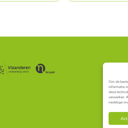
Secretariaa
Secretar
Om de beste 
informatie o
deze technol
verwerken. A
nadelige in
Acc