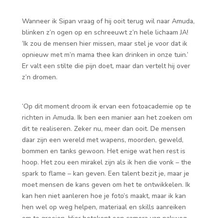
Wanneer ik Sipan vraag of hij ooit terug wil naar Amuda,
blinken z’n ogen op en schreeuwt z’n hele lichaam JA!
‘Ik zou de mensen hier missen, maar stel je voor dat ik
opnieuw met m’n mama thee kan drinken in onze tuin.’
Er valt een stilte die pijn doet, maar dan vertelt hij over
z’n dromen.
‘Op dit moment droom ik ervan een fotoacademie op te
richten in Amuda. Ik ben een manier aan het zoeken om
dit te realiseren. Zeker nu, meer dan ooit. De mensen
daar zijn een wereld met wapens, moorden, geweld,
bommen en tanks gewoon. Het enige wat hen rest is
hoop. Het zou een mirakel zijn als ik hen die vonk – the
spark to flame – kan geven. Een talent bezit je, maar je
moet mensen de kans geven om het te ontwikkelen. Ik
kan hen niet aanleren hoe je foto’s maakt, maar ik kan
hen wel op weg helpen, materiaal en skills aanreiken