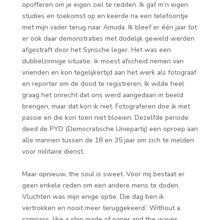
opofferen om je eigen ziel te redden. Ik gaf m’n eigen
studies en toekomst op en keerde na een telefoontje
met mijn vader terug naar Amuda. Ik bleef er één jaar tot
er ook daar demonstraties met dodelijk geweld werden
afgestraft door het Syrische leger. Het was een
dubbelzinnige situatie: ik moest afscheid nemen van
vrienden en kon tegelijkertijd aan het werk als fotograaf
en reporter om de dood te registreren. Ik wilde heel
graag het onrecht dat ons werd aangedaan in beeld
brengen, maar dat kon ik niet. Fotograferen doe ik met
passie en die kon toen niet bloeien. Dezelfde periode
deed de PYD (Democratische Uniepartij) een oproep aan
alle mannen tussen de 18 en 35 jaar om zich te melden
voor militaire dienst.
Maar opnieuw, the soul is sweet. Voor mij bestaat er
geen enkele reden om een andere mens te doden.
Vluchten was mijn enige optie. Die dag ben ik
vertrokken en nooit meer teruggekeerd.’ Without a
compass, like a ship made of paper and the waves