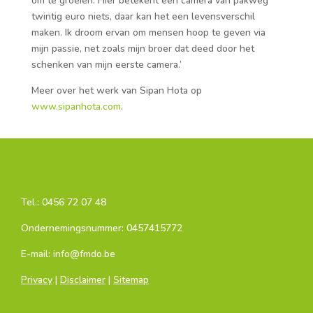
om te groeien. Hier betekent een camera van pakweg
twintig euro niets, daar kan het een levensverschil
maken. Ik droom ervan om mensen hoop te geven via
mijn passie, net zoals mijn broer dat deed door het
schenken van mijn eerste camera.’
Meer over het werk van Sipan Hota op
www.sipanhota.com
.
Tel.:
0456 72 07 48
Ondernemingsnummer: 0457415772
E-mail: info@fmdo.be
info@fmdo.be
Privacy
|
Disclaimer
|
Sitemap