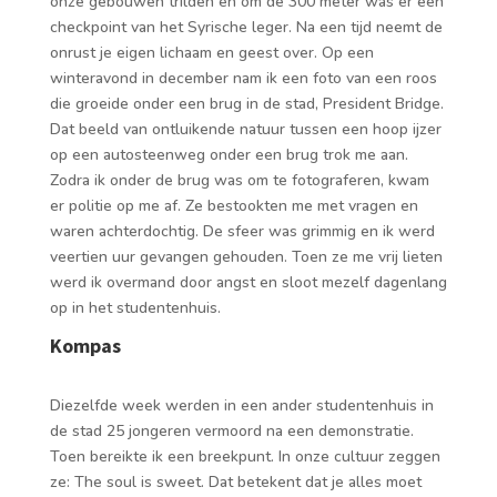
onze gebouwen trilden en om de 300 meter was er een
checkpoint van het Syrische leger. Na een tijd neemt de
onrust je eigen lichaam en geest over. Op een
winteravond in december nam ik een foto van een roos
die groeide onder een brug in de stad, President Bridge.
Dat beeld van ontluikende natuur tussen een hoop ijzer
op een autosteenweg onder een brug trok me aan.
Zodra ik onder de brug was om te fotograferen, kwam
er politie op me af. Ze bestookten me met vragen en
waren achterdochtig. De sfeer was grimmig en ik werd
veertien uur gevangen gehouden. Toen ze me vrij lieten
werd ik overmand door angst en sloot mezelf dagenlang
op in het studentenhuis.
Kompas
Diezelfde week werden in een ander studentenhuis in
de stad 25 jongeren vermoord na een demonstratie.
Toen bereikte ik een breekpunt. In onze cultuur zeggen
ze: The soul is sweet. Dat betekent dat je alles moet