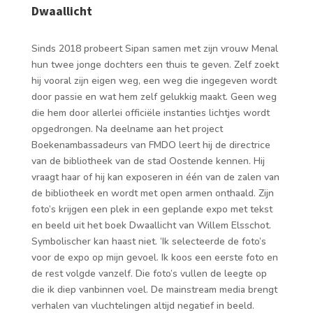
Dwaallicht
Sinds 2018 probeert Sipan samen met zijn vrouw Menal
hun twee jonge dochters een thuis te geven. Zelf zoekt
hij vooral zijn eigen weg, een weg die ingegeven wordt
door passie en wat hem zelf gelukkig maakt. Geen weg
die hem door allerlei officiële instanties lichtjes wordt
opgedrongen. Na deelname aan het project
Boekenambassadeurs van FMDO leert hij de directrice
van de bibliotheek van de stad Oostende kennen. Hij
vraagt haar of hij kan exposeren in één van de zalen van
de bibliotheek en wordt met open armen onthaald. Zijn
foto’s krijgen een plek in een geplande expo met tekst
en beeld uit het boek Dwaallicht van Willem Elsschot.
Symbolischer kan haast niet. ‘Ik selecteerde de foto’s
voor de expo op mijn gevoel. Ik koos een eerste foto en
de rest volgde vanzelf. Die foto’s vullen de leegte op
die ik diep vanbinnen voel. De mainstream media brengt
verhalen van vluchtelingen altijd negatief in beeld.