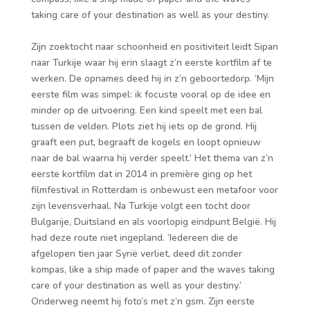
taking care of your destination as well as your destiny.
Zijn zoektocht naar schoonheid en positiviteit leidt Sipan
naar Turkije waar hij erin slaagt z’n eerste kortfilm af te
werken. De opnames deed hij in z’n geboortedorp. ‘Mijn
eerste film was simpel: ik focuste vooral op de idee en
minder op de uitvoering. Een kind speelt met een bal
tussen de velden. Plots ziet hij iets op de grond. Hij
graaft een put, begraaft de kogels en loopt opnieuw
naar de bal waarna hij verder speelt.’ Het thema van z’n
eerste kortfilm dat in 2014 in première ging op het
filmfestival in Rotterdam is onbewust een metafoor voor
zijn levensverhaal. Na Turkije volgt een tocht door
Bulgarije, Duitsland en als voorlopig eindpunt België. Hij
had deze route niet ingepland. ‘Iedereen die de
afgelopen tien jaar Syrië verliet, deed dit zonder
kompas, like a ship made of paper and the waves taking
care of your destination as well as your destiny.’
Onderweg neemt hij foto’s met z’n gsm. Zijn eerste