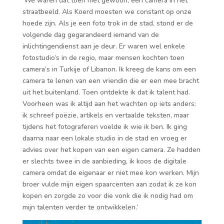
‘We waren dat toen niet gewoon, een camera in het
straatbeeld. Als Koerd moesten we constant op onze
hoede zijn. Als je een foto trok in de stad, stond er de
volgende dag gegarandeerd iemand van de
inlichtingendienst aan je deur. Er waren wel enkele
fotostudio’s in de regio, maar mensen kochten toen
camera’s in Turkije of Libanon. Ik kreeg de kans om een
camera te lenen van een vriendin die er een mee bracht
uit het buitenland. Toen ontdekte ik dat ik talent had.
Voorheen was ik altijd aan het wachten op iets anders:
ik schreef poëzie, artikels en vertaalde teksten, maar
tijdens het fotograferen voelde ik wie ik ben. Ik ging
daarna naar een lokale studio in de stad en vroeg er
advies over het kopen van een eigen camera. Ze hadden
er slechts twee in de aanbieding, ik koos de digitale
camera omdat de eigenaar er niet mee kon werken. Mijn
broer vulde mijn eigen spaarcenten aan zodat ik ze kon
kopen en zorgde zo voor die vonk die ik nodig had om
mijn talenten verder te ontwikkelen.’