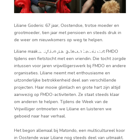
FMDO: Liliane Goderis
Liliane Goderis: 67 jaar, Oostendse, trotse moeder en
grootmoeder, tien jaar met pensioen en steeds druk in
de weer om nieuwkomers op weg te helpen.
aan het woord
Liliane maakte vijftien jaar geleden kennis met FMDO
tijdens een fietstocht met een vriendin. Die tocht zorgde
intussen voor jaren vrijwilligerswerk bij FMDO en andere
organisaties. Liliane neemt met enthousiasme en
uitzonderlijke betrokkenheid deel aan verschillende
projecten. Haar mooie glimlach en grote hart zijn altijd
aanwezig op FMDO-activiteiten. Ze staat steeds klaar
om anderen te helpen. Tijdens de Week van de
Vrijwilliger ontmoeten we Liliane en luisteren we
geboeid naar haar verhaal.
Het begon allemaal bij Matondo, een multicultureel koor
in Oostende waar Liliane nog steeds deel van uitmaakt.