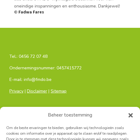
oneindige inspanningen en enthousiasme. Dankjewel!
© Fadwa Fares
Tel.:
0456 72 07 48
Ondernemingsnummer: 0457415772
E-mail: info@fmdo.be
info@fmdo.be
Privacy
|
Disclaimer
|
Sitemap
Beheer toestemming
Om de beste ervaringen te bieden, gebruiken wij technologieën zoals
cookies om informatie over je apparaat op te slaan en/of te raadplegen.
Door in te stemmen met deze technologieën kunnen wij gegevens zoals