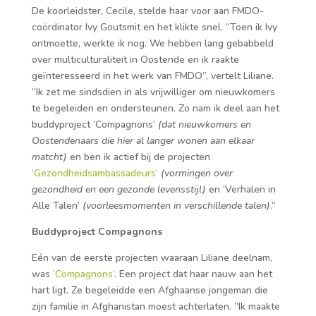
De koorleidster, Cecile, stelde haar voor aan FMDO-
coördinator Ivy Goutsmit en het klikte snel. “Toen ik Ivy
ontmoette, werkte ik nog. We hebben lang gebabbeld
over multiculturaliteit in Oostende en ik raakte
geïnteresseerd in het werk van FMDO”, vertelt Liliane.
“Ik zet me sindsdien in als vrijwilliger om nieuwkomers
te begeleiden en ondersteunen. Zo nam ik deel aan het
buddyproject ‘Compagnons’
(dat nieuwkomers en
Oostendenaars die hier al langer wonen aan elkaar
matcht)
en ben ik actief bij de projecten
‘Gezondheidsambassadeurs’
(vormingen over
gezondheid en een gezonde levensstijl)
en ‘Verhalen in
Alle Talen’
(voorleesmomenten in verschillende talen)
.”
Buddyproject Compagnons
Eén van de eerste projecten waaraan Liliane deelnam,
was
‘Compagnons’
. Een project dat haar nauw aan het
hart ligt. Ze begeleidde een Afghaanse jongeman die
zijn familie in Afghanistan moest achterlaten. “Ik maakte