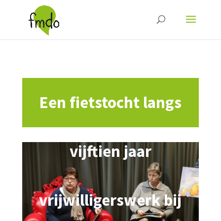
Een fietstocht langs
vijftien jaar
vrijwilligerswerk bij