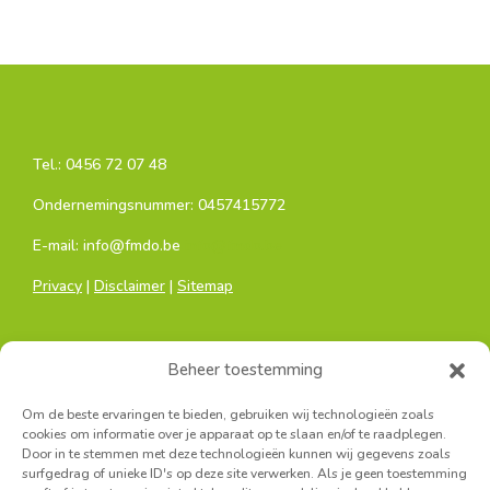
Tel.:
0456 72 07 48
Ondernemingsnummer: 0457415772
E-mail: info@fmdo.be
info@fmdo.be
Privacy
|
Disclaimer
|
Sitemap
Beheer toestemming
Om de beste ervaringen te bieden, gebruiken wij technologieën zoals
cookies om informatie over je apparaat op te slaan en/of te raadplegen.
Door in te stemmen met deze technologieën kunnen wij gegevens zoals
Hoofdkantoor:
surfgedrag of unieke ID's op deze site verwerken. Als je geen toestemming
Sainctelettesquare 19, 1000 Brussel