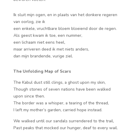
Ik sluit mijn ogen, en in plaats van het donkere regeren
van oorlog, zie ik
een enkele, vruchtbare bloem bloeiend door de regen.
Als geest kwam ik toe, een nummer,
een lichaam niet eens heel,
maar arriveren deed ik met niets anders,
dan mijn brandende, vurige ziel.
The Unfolding Map of Scars
The Kabul dust still clings, a ghost upon my skin,
Though stones of seven nations have been walked
upon since then.
The border was a whisper, a tearing of the thread,
I left my mother’s garden, carried hope instead.
We walked until our sandals surrendered to the trail,
Past peaks that mocked our hunger, deaf to every wail.