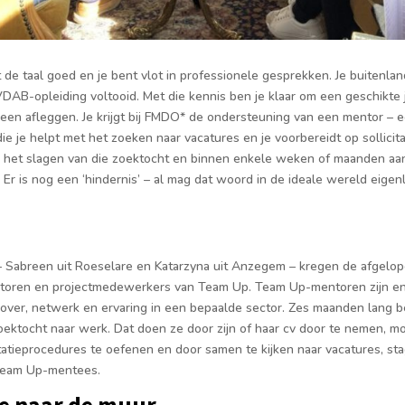
t de taal goed en je bent vlot in professionele gesprekken. Je buitenla
DAB-opleiding voltooid. Met die kennis ben je klaar om een geschikte
leen afleggen. Je krijgt bij FMDO* de ondersteuning van een mentor – ee
e je helpt met het zoeken naar vacatures en je voorbereidt op sollicitat
r het slagen van die zoektocht en binnen enkele weken of maanden aan
 Er is nog een ‘hindernis’ – al mag dat woord in de ideale wereld eigenli
Sabreen uit Roeselare en Katarzyna uit Anzegem – kregen de afgelo
toren en projectmedewerkers van Team Up. Team Up-mentoren zijn enth
 over, netwerk en ervaring in een bepaalde sector. Zes maanden lang 
zoektocht naar werk. Dat doen ze door zijn of haar cv door te nemen, m
citatieprocedures te oefenen en door samen te kijken naar vacatures, st
 Team Up-mentees.
je naar de muur