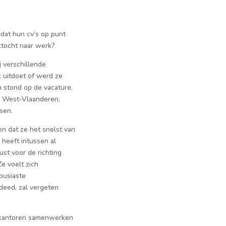
 dat hun cv’s op punt
ektocht naar werk?
j verschillende
 uitdoet of werd ze
n stond op de vacature.
in West-Vlaanderen,
sen.
n dat ze het snelst van
heeft intussen al
st voor de richting
e voelt zich
ousiaste
pdeed, zal vergeten
imkantoren samenwerken