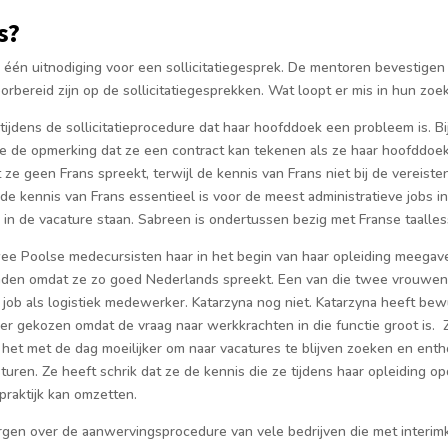
s?
 één uitnodiging voor een sollicitatiegesprek. De mentoren bevestigen
orbereid zijn op de sollicitatiegesprekken. Wat loopt er mis in hun zo
tijdens de sollicitatieprocedure dat haar hoofddoek een probleem is. Bi
ze de opmerking dat ze een contract kan tekenen als ze haar hoofddoek
e geen Frans spreekt, terwijl de kennis van Frans niet bij de vereiste
de kennis van Frans essentieel is voor de meest administratieve jobs 
 in de vacature staan. Sabreen is ondertussen bezig met Franse taalles
wee Poolse medecursisten haar in het begin van haar opleiding meegave
inden omdat ze zo goed Nederlands spreekt. Een van die twee vrouwen 
ob als logistiek medewerker. Katarzyna nog niet. Katarzyna heeft bewu
 gekozen omdat de vraag naar werkkrachten in die functie groot is. Z
het met de dag moeilijker om naar vacatures te blijven zoeken en enth
sturen. Ze heeft schrik dat ze de kennis die ze tijdens haar opleiding o
praktijk kan omzetten.
orgen over de aanwervingsprocedure van vele bedrijven die met inter