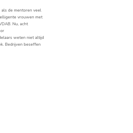
als de mentoren veel
telligente vrouwen met
 VDAB. Nu, acht
oor
laars weten niet altijd
k. Bedrijven beseffen