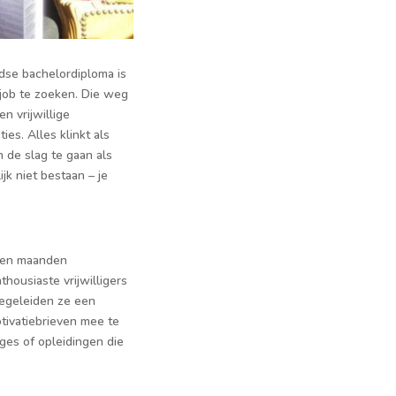
ndse bachelordiploma is
 job te zoeken. Die weg
n vrijwillige
ies. Alles klinkt als
 de slag te gaan als
jk niet bestaan – je
pen maanden
ousiaste vrijwilligers
begeleiden ze een
otivatiebrieven mee te
ages of opleidingen die