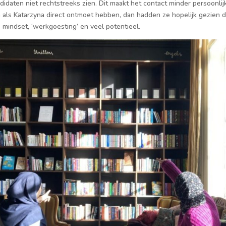
didaten niet rechtstreeks zien. Dit maakt het contact minder persoonli
ls Katarzyna direct ontmoet hebben, dan hadden ze hopelijk gezien da
e mindset, ‘werkgoesting’ en veel potentieel.