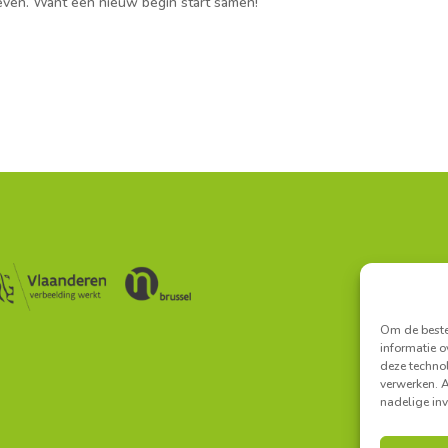
ven. Want een nieuw begin start samen!
Secretariaa
Secretar
Om de beste 
informatie o
deze technol
verwerken. A
nadelige in