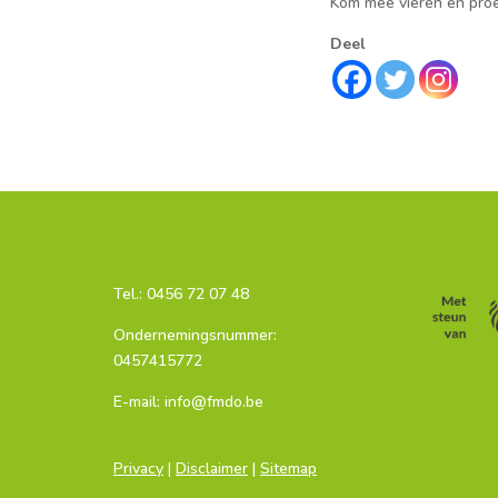
Kom mee vieren en proe
Deel
Tel.:
0456 72 07 48
Ondernemingsnummer:
0457415772
E-mail: info@fmdo.be
info@fmdo.be
Privacy
|
Disclaimer
|
Sitemap