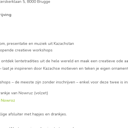
terskerklaan 5, 8000 Brugge
ijving
m, presentatie en muziek uit Kazachstan
opende creatieve workshops
 ontdek lentetradities uit de hele wereld en maak een creatieve ode aa
– laat je inspireren door Kazachse motieven en teken je eigen ornamen
hops – de meeste zijn zonder inschrijven – enkel voor deze twee is ins
rankje van Nowruz (volzet)
an Nowroz
lige afsluiter met hapjes en drankjes.