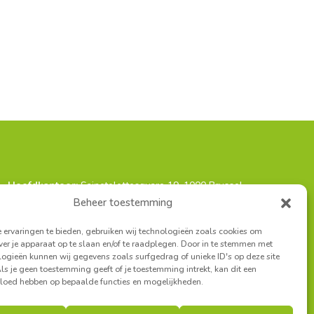
Hoofdkantoor:
Sainctelettesquare 19, 1000 Brussel
t Antwerpen:
Turnhoutsebaan 139A, 2140 Borgerhout
Beheer toestemming
iaat West-Vlaanderen:
Louisastraat 7, 8400 Oostende
ervaringen te bieden, gebruiken wij technologieën zoals cookies om
ver je apparaat op te slaan en/of te raadplegen. Door in te stemmen met
ogieën kunnen wij gegevens zoals surfgedrag of unieke ID's op deze site
ls je geen toestemming geeft of je toestemming intrekt, kan dit een
vloed hebben op bepaalde functies en mogelijkheden.