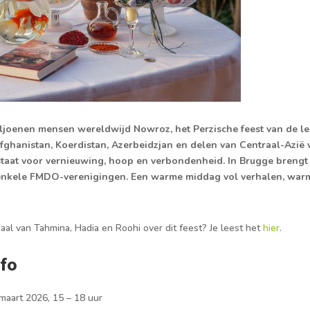
ljoenen mensen wereldwijd Nowroz, het Perzische feest van de le
Afghanistan, Koerdistan, Azerbeidzjan en delen van Centraal-Azië vi
staat voor vernieuwing, hoop en verbondenheid. In Brugge brengt
 enkele FMDO-verenigingen. Een warme middag vol verhalen, war
al van Tahmina, Hadia en Roohi over dit feest? Je leest het
hier
.
nfo
maart 2026, 15 – 18 uur