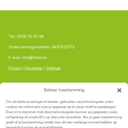
Tel.:
0456 72 07 48
Ondernemingsnummer: 0457415772
E-mail: info@fmdo.be
info@fmdo.be
Privacy
|
Disclaimer
|
Sitemap
Beheer toestemming
Om de beste ervaringen te bieden, gebruiken wij technologieën zoals
cookies om informatie over je apparaat op te slaan en/of te raadplegen.
Door in te stemmen met deze technologieën kunnen wij gegevens zoals
Hoofdkantoor:
surfgedrag of unieke ID's op deze site verwerken. Als je geen toestemming
Sainctelettesquare 19, 1000 Brussel
geeft of je toestemming intrekt, kan dit een nadelige invloed hebben op
bepaalde functies en mogelijkheden.