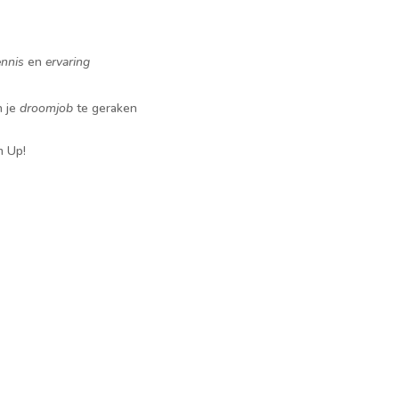
ennis
en
ervaring
n je
droomjob
te geraken
m Up!