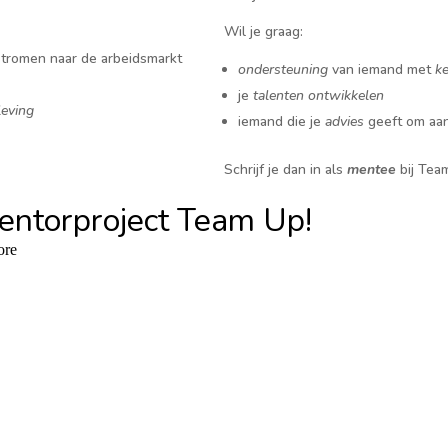
Wil je graag:
stromen naar de arbeidsmarkt
ondersteuning
van iemand met
k
je
talenten ontwikkelen
leving
iemand die je
advies
geeft om aa
Schrijf je dan in als
mentee
bij Tea