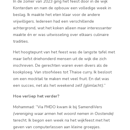
In de zomer van 2023 ging het feest door in de wijk
Konterdam en nam de opbouw een volledige week in
beslag. Ik maakte het eten klaar voor de andere
vrijwilligers. Iedereen had een verschillende
achtergrond, wat het koken alleen maar interessanter
maakte én er was uitwisseling over elkaars culinaire
tradities.
Het hoogtepunt van het feest was de langste tafel met
maar liefst driehonderd mensen uit de wijk die zich
inschreven. De gerechten waren even divers als de
kookploeg. Van stoofvlees tot Thaise curry. Ik besloot
om een mocktail te maken met veel fruit. En dat was
een succes, net als het weekend zelf
(glimlacht)
.”
Hoe verliep het verder?
Mohammad: “Via FMDO kwam ik bij SamendiVers
(vereniging waar armen het woord nemen in Oostende)
terecht. Ik begon een week na het wijkfeest met het
geven van computerlessen aan kleine groepjes.