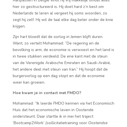
Aanpassen in België vindt hij vrij makkelijk omdat alles
hier zo gestructureerd is. Hij doet hard z’n best om
Nederlands te leren al vergeet hij soms woorden, zo
zegt hij zelf. Hij wil de taal elke dag beter onder de knie
krijgen.
Zijn hart bloedt dat de oorlog in Jemen blijft duren.
Want, zo vertelt Mohammad: “De regering en de
bevolking is arm, de economie is verwoest en het land is
in twee stukken verdeeld. De ene kant met de steun
van de Verenigde Arabische Emiraten en Saudi-Arabië,
het andere deel met steun van Iran.” Hij hoopt dat de
burgeroorlog op een dag stopt en dat de economie
weer kan groeien.
Hoe kwam je in contact met FMDO?
Mohammad: “Ik leerde FMDO kennen via het Economisch
Huis dat het economische leven in Oostende
ondersteunt. Daar startte ik in mei het traject
‘Bootcamp2Work’
(sollicitatietraining voor Oostendse