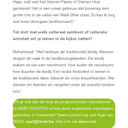
Hajar, ook wel het Stenen Paleis of Stenen Huis
genoemd. Het is een uniek gebouw dat bovenop een
grote rots in de vallei van Wadi Dhar staat. Zo kan ik nog
wel even doorgaan
(enthousiast)
.”
Tot slot: met welk cultureel symbool of culturele
activiteit wil je Jemen in de kijker zetten?
Mohammad: “Met Jambiya, de traditionele kledij. Mensen
dragen dit vaak in de landbouwgebieden. De kledij
maken ze van een neushoorn. Hoe ouder de neushoorn,
hoe duurder de kledij. Een leuke festiviteit in Jemen is
de traditionele dans Albarah én onze trouwfeesten. We
dansen en feesten en vergeten even de wereld rondom
ons.”
Wil je ook aan de slag als jongvolwassen nieuwkomer
bij 8400 TALENTEN of kan jouw organisatie vrijwilligers
gebruiken in Oostende? Neem contact op met Ayat van
FMDO:
ayat@fmdo.be
. Alle info via
deze link
.