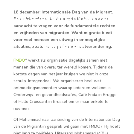
18 december: Internationale Dag van de Migrant.
uit te bouwen voor mijn
Een initiatief van de Verenigde Naties om extra
aandacht te vragen voor de fundamentele rechten
en vrijheden van migranten. Want migratie biedt
voor veel mensen een uitweg in onmogelijke
kinderen.”
situaties, zoals oorlog of de klimaatverandering.
FMDO
* werkt als organisatie dagelijks samen met
mensen die van overal ter wereld komen. Tijdens de
kortste dagen van het jaar kruipen we niet in onze
schulp. Integendeel. We organiseren heel wat
ontmoetingsmomenten waarop iedereen welkom is.
Onderwijs- en gezondheidscafés, Café Frida in Brugge
of Hallo Croissant in Brussel om er maar enkele te
noemen.
Of Mohammad naar aanleiding van de Internationale Dag
van de Migrant in gesprek wil gaan met FMDO? Hij hoeft
niet lang te twijfelen. Uiteraard! Mohammad (42) is