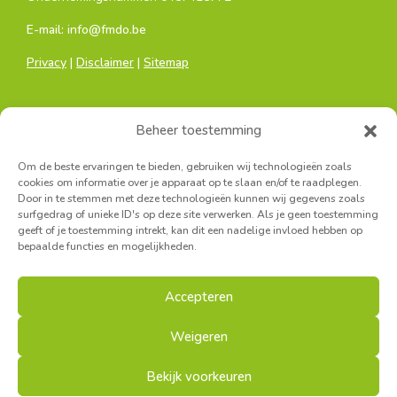
E-mail: info@fmdo.be
info@fmdo.be
Privacy
|
Disclaimer
|
Sitemap
Beheer toestemming
Om de beste ervaringen te bieden, gebruiken wij technologieën zoals
cookies om informatie over je apparaat op te slaan en/of te raadplegen.
Door in te stemmen met deze technologieën kunnen wij gegevens zoals
Hoofdkantoor:
surfgedrag of unieke ID's op deze site verwerken. Als je geen toestemming
Sainctelettesquare 19, 1000 Brussel
geeft of je toestemming intrekt, kan dit een nadelige invloed hebben op
bepaalde functies en mogelijkheden.
Secretariaat Antwerpen:
Turnhoutsebaan 139A, 2140 Borgerhout
Accepteren
Secretariaat West-Vlaanderen:
Louisastraat 7, 8400 Oostende
Weigeren
Bekijk voorkeuren