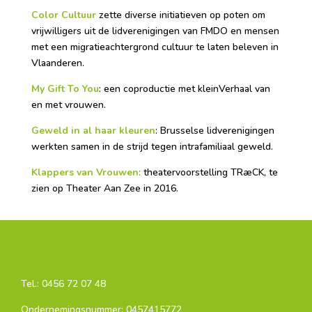
Color Cultuur
zette diverse initiatieven op poten om
vrijwilligers uit de lidverenigingen van FMDO en mensen
met een migratieachtergrond cultuur te laten beleven in
Vlaanderen.
My Gift To You
: een coproductie met kleinVerhaal van
en met vrouwen.
Geweld in al haar kleuren
: Brusselse lidverenigingen
werkten samen in de strijd tegen intrafamiliaal geweld.
Klappers van Vrouwen
:
theatervoorstelling TRæCK, te
zien op Theater Aan Zee in 2016.
Tel.:
0456 72 07 48
Ondernemingsnummer: 0457415772