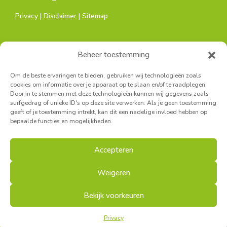
Privacy
|
Disclaimer
|
Sitemap
Beheer toestemming
Om de beste ervaringen te bieden, gebruiken wij technologieën zoals
cookies om informatie over je apparaat op te slaan en/of te raadplegen.
Door in te stemmen met deze technologieën kunnen wij gegevens zoals
Hoofdkantoor:
surfgedrag of unieke ID's op deze site verwerken. Als je geen toestemming
Sainctelettesquare 19, 1000 Brussel
geeft of je toestemming intrekt, kan dit een nadelige invloed hebben op
bepaalde functies en mogelijkheden.
Secretariaat Antwerpen:
Turnhoutsebaan 139A, 2140 Borgerhout
Accepteren
Secretariaat West-Vlaanderen:
Louisastraat 7, 8400 Oostende
Weigeren
Bekijk voorkeuren
© FMDO | Crafted by
Canyon Clan
Privacy