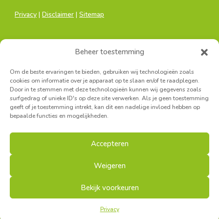
Privacy
|
Disclaimer
|
Sitemap
Beheer toestemming
Om de beste ervaringen te bieden, gebruiken wij technologieën zoals
cookies om informatie over je apparaat op te slaan en/of te raadplegen.
Door in te stemmen met deze technologieën kunnen wij gegevens zoals
Hoofdkantoor:
surfgedrag of unieke ID's op deze site verwerken. Als je geen toestemming
Sainctelettesquare 19, 1000 Brussel
geeft of je toestemming intrekt, kan dit een nadelige invloed hebben op
bepaalde functies en mogelijkheden.
Secretariaat Antwerpen:
Turnhoutsebaan 139A, 2140 Borgerhout
Accepteren
Secretariaat West-Vlaanderen:
Louisastraat 7, 8400 Oostende
Weigeren
Bekijk voorkeuren
© FMDO | Crafted by
Canyon Clan
Privacy