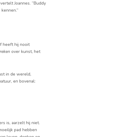
 vertelt Joannes. “Buddy
n kennen.”
 heeft hij nooit
reken
over kunst, het
ust in de wereld,
natuur, en bovenal:
is, aarzelt hij niet.
moeilijk pad hebben
van leven, denken en