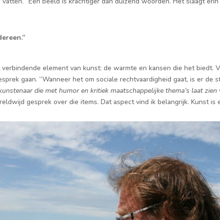
vatten. “Eén beeld is krachtiger dan duizend woorden. Het slaagt eri
dereen.”
het verbindende element van kunst: de warmte en kansen die het biedt. 
sprek gaan. “Wanneer het om sociale rechtvaardigheid gaat, is er de
s
kunstenaar die met humor en kritiek maatschappelijke thema’s laat zien
ldwijd gesprek over die items. Dat aspect vind ik belangrijk. Kunst is 