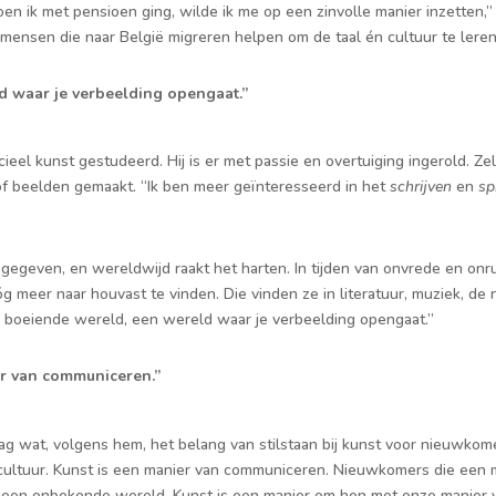
 ik met pensioen ging, wilde ik me op een zinvolle manier inzetten,”
mensen die naar België migreren helpen om de taal én cultuur te lere
d waar je verbeelding opengaat.”
cieel kunst gestudeerd. Hij is er met passie en overtuiging ingerold. Zelf
of beelden gemaakt. “Ik ben meer geïnteresseerd in het
schrijven
en
sp
 gegeven, en wereldwijd raakt het harten. In tijden van onvrede en onr
 meer naar houvast te vinden. Die vinden ze in literatuur, muziek, de 
g boeiende wereld, een wereld waar je verbeelding opengaat.”
er van communiceren.”
 wat, volgens hem, het belang van stilstaan bij kunst voor nieuwkomers 
 cultuur. Kunst is een manier van communiceren. Nieuwkomers die een 
n een onbekende wereld. Kunst is een manier om hen met onze manier 