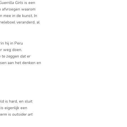
Guerrilla Girls
is een
ich afvroegen waarom
 mee in de kunst. In
heleboel veranderd, al
in hij in Peru
er weg doen.
 te zeggen dat er
nsen aan het denken en
d is hard, en sluit
t
is eigenlijk een
term is
outsider art