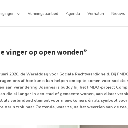
nigingen
Vormingsaanbod
Agenda
Verhalen
Nieuws
de vinger op open wonden”
ruari 2026, de Werelddag voor Sociale Rechtvaardigheid. Bij FM
vragen ons af hoe kunst kan helpen om op te komen voor sociale 
gen aan verandering. Joannes is buddy bij het FMDO-project Com
 die al langer in een stad of gemeente wonen, aan elkaar verbi
st als verbindend element voor nieuwkomers én als symbool voor
e Aerin trok naar Oostende, waar ze, na het weerzien van de zee,