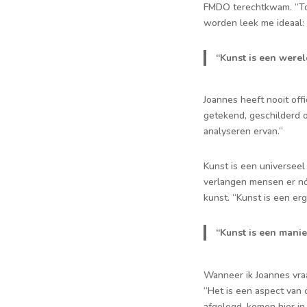
FMDO terechtkwam. “Toen
worden leek me ideaal: 
“Kunst is een werel
Joannes heeft nooit offi
getekend, geschilderd 
analyseren ervan.”
Kunst is een universeel
verlangen mensen er nóg
kunst. “Kunst is een er
“Kunst is een mani
Wanneer ik Joannes vraag
“Het is een aspect van
afgelegd, komen hier i