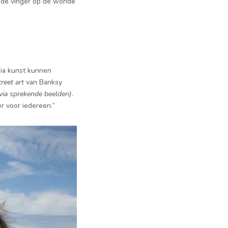
n de vinger op de wonde
Via kunst kunnen
treet art
van Banksy
 via sprekende beelden)
.
er voor iedereen.”