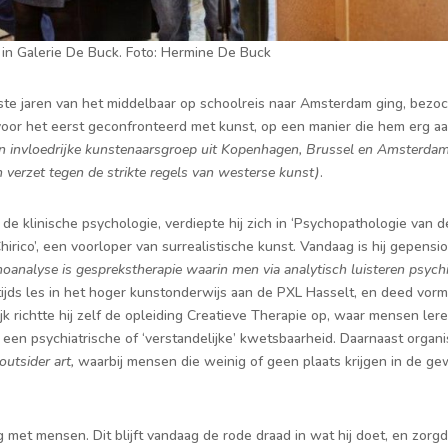
 in Galerie De Buck. Foto: Hermine De Buck
ste jaren van het middelbaar op schoolreis naar Amsterdam ging, bezoch
oor het eerst geconfronteerd met kunst, op een manier die hem erg aan
n invloedrijke kunstenaarsgroep uit Kopenhagen, Brussel en Amsterda
 verzet tegen de strikte regels van westerse kunst)
.
n de klinische psychologie, verdiepte hij zich in ‘Psychopathologie van 
hirico’, een voorloper van surrealistische kunst. Vandaag is hij gepens
oanalyse is gesprekstherapie waarin men via analytisch luisteren psyc
eltijds les in het hoger kunstonderwijs aan de PXL Hasselt, en deed vo
jk richtte hij zelf de opleiding Creatieve Therapie op, waar mensen ler
en psychiatrische of ‘verstandelijke’ kwetsbaarheid. Daarnaast organi
outsider art,
waarbij mensen die weinig of geen plaats krijgen in de 
met mensen. Dit blijft vandaag de rode draad in wat hij doet, en zorgde