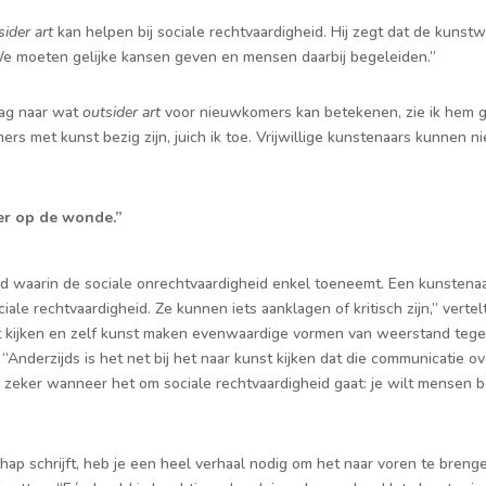
sider art
kan helpen bij sociale rechtvaardigheid. Hij zegt dat de kunst
“We moeten gelijke kansen geven en mensen daarbij begeleiden.”
aag naar wat
outsider art
voor nieuwkomers kan betekenen, zie ik hem 
ers met kunst bezig zijn, juich ik toe. Vrijwillige kunstenaars kunnen 
er op de wonde.”
d waarin de sociale onrechtvaardigheid enkel toeneemt. Een kunstenaa
iale rechtvaardigheid. Ze kunnen iets aanklagen of kritisch zijn,” verte
t kijken en zelf kunst maken evenwaardige vormen van weerstand tege
 “Anderzijds is het net bij het naar kunst kijken dat die communicatie o
k, zeker wanneer het om sociale rechtvaardigheid gaat: je wilt mensen b
p schrijft, heb je een heel verhaal nodig om het naar voren te brenge