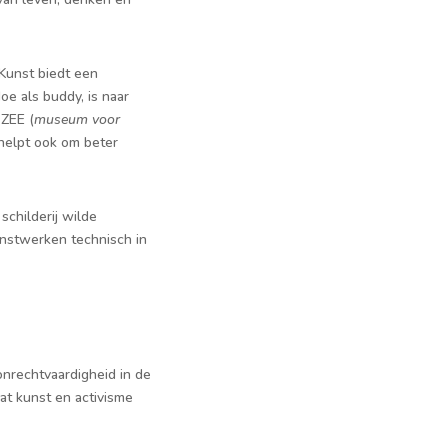
Kunst biedt een
oe als buddy, is naar
.ZEE (
museum voor
 helpt ook om beter
schilderij wilde
unstwerken technisch in
onrechtvaardigheid in de
dat kunst en activisme