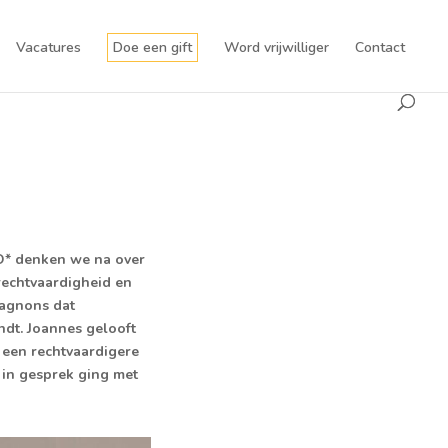
Vacatures
Doe een gift
Word vrijwilliger
Contact
DO* denken we na over
rechtvaardigheid en
pagnons dat
ndt. Joannes gelooft
 een rechtvaardigere
 in gesprek ging met