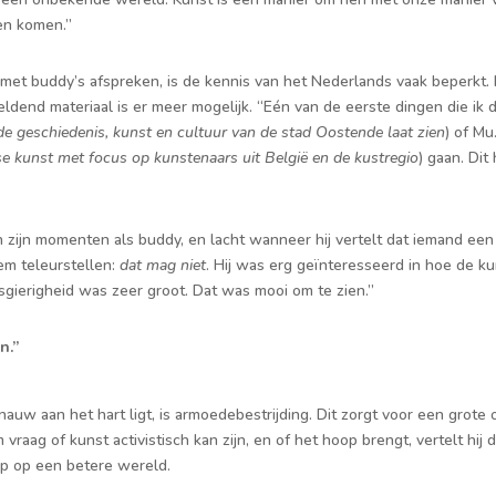
ten komen.”
t buddy’s afspreken, is de kennis van het Nederlands vaak beperkt. 
ldend materiaal is er meer mogelijk. “Eén van de eerste dingen die ik d
de geschiedenis, kunst en cultuur van de stad Oostende laat zien
) of Mu
 kunst met focus op kunstenaars uit België en de kustregio
) gaan. Dit
 zijn momenten als buddy, en lacht wanneer hij vertelt dat iemand een 
em teleurstellen:
dat mag niet
. Hij was erg geïnteresseerd in hoe de k
wsgierigheid was zeer groot. Dat was mooi om te zien.”
n.”
auw aan het hart ligt, is armoedebestrijding. Dit zorgt voor een grote 
raag of kunst activistisch kan zijn, en of het hoop brengt, vertelt hij 
op op een betere wereld.