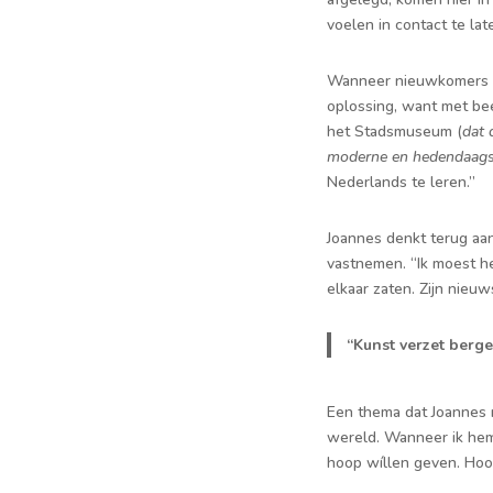
voelen in contact te la
Wanneer nieuwkomers me
oplossing, want met bee
het Stadsmuseum (
dat 
moderne en hedendaagse
Nederlands te leren.”
Joannes denkt terug aan
vastnemen. “Ik moest h
elkaar zaten. Zijn nieu
“Kunst verzet berge
Een thema dat Joannes n
wereld. Wanneer ik hem v
hoop wíllen geven. Ho