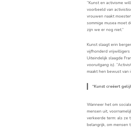
“Kunst en activisme wil
voorbeeld van activisti
vrouwen naakt moesten 
sommige musea moet de 
zijn we er nog niet.”
Kunst slaagt erin bergen
vijfhonderd vrijwillig
Uiteindelijk slaagde Fra
vooruitgang is)
. “Activ
maakt hen bewust van i
“Kunst creëert geli
Wanneer het om sociale
mensen uit, voornamelij
verkeerde term: als ze
belangrijk, om mensen t