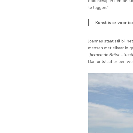
boodschap in één beeld 
te leggen.”
“Kunst is er voor ie
Joannes staat stil bij 
mensen met elkaar in ge
(
beroemde Britse straat
Dan ontstaat er een were