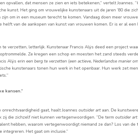
len opvallen, dat mensen ze zien en iets betekenen,” vertelt Joannes. “
sche kunst. Het ging om vrouwelijke kunstenaars uit de jaren ‘80 die z
zijn om in een museum terecht te komen. Vandaag doen meer vrouwen
helft van de aankopen van kunst van vrouwen komen. Er is er al een 
 te verzetten, letterlijk. Kunstenaar Francis Alÿs deed een project waar
ers optrommelde. Ze kregen een schop en moesten het zand steeds verd
ncis Alÿs erin
een berg te verzetten
(
een actieve, Nederlandse manier om
istische kunstenaars tonen hun werk in het openbaar. Hun werk zet me
ets.”
jke kansen.”
 onrechtvaardigheid gaat, haalt Joannes
outsider art
aan. De kunstwerel
k zij die zichzelf niet kunnen vertegenwoordigen. “De term
outsider ar
 talent hebben, waarom vertegenwoordigt niemand ze dan? Los van de 
e integreren. Het gaat om inclusie.”