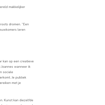
wereld makkelijker
groots dromen. “Een
nieuwkomers leren
r kan op een creatieve
lt Joannes wanneer ik
n sociale
verkomt. Je publiek
ereiken met je
n. Kunst kan diezelfde