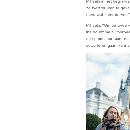
Mihaela in het be­gin w
zelfvertrou­wen te gev
eens wat meer durven.”
Mihaela: “Om de twee w
Ine houdt me bijvoorbeel
de tip om spontaan te s
solliciteren gaan, kun