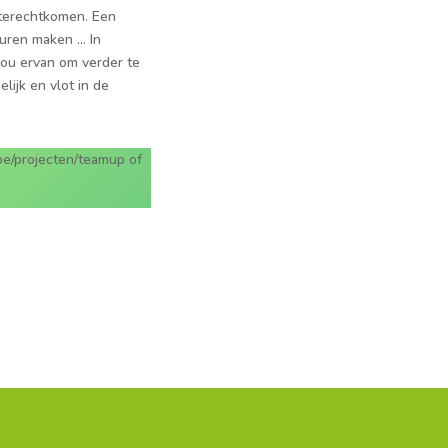
 terecht­komen. Een
turen maken … In
 hou ervan om verder te
lijk en vlot in de
/pro­jecten/teamup of