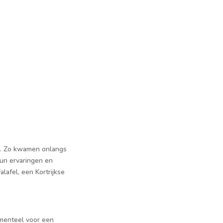
ts. Zo kwamen onlangs
un ervaringen en
lafel, een Kortrijkse
omenteel voor een