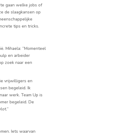
 te gaan welke jobs of
 ze de slaagkansen op
meenschappelijke
crete tips en tricks.
gië. Mihaela: “Momenteel
hulp en arbeider
op zoek naar een
vrij­willigers en
sen begeleid. Ik
 naar werk. Team Up is
komer begeleid. De
lot.”
nemen. Iets waarvan