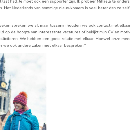
at last had. Je moet ook een supporter zijn. Ik probeer Mihaela te onde
en. Het Nederlands van sommige nieuwkomers is veel beter dan ze zelf
eken spre­ken we af, maar tussenin houden we ook contact met elkaar
d op de hoogte van inte­ressante vacatures of bekijkt mijn CV en motiva
ollici­teren. We hebben een goeie relatie met elkaar. Hoewel onze me
nen we ook andere zaken met elkaar bespreken.”