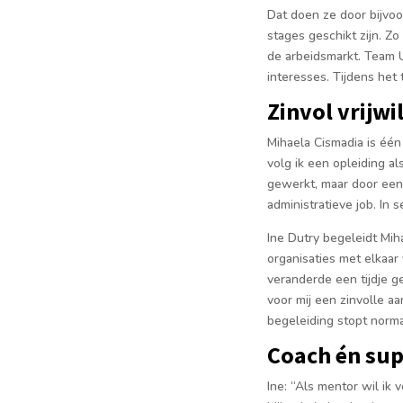
Dat doen ze door bijvoo
stages geschikt zijn. Z
de arbeids­markt. Team
interesses. Tijdens het
Zinvol vrijwi
Mihaela Cismadia is één
volg ik een op­leiding 
gewerkt, maar door een
administratieve job. In 
Ine Dutry begeleidt Miha
organisaties met elkaar
veranderde een tijdje g
voor mij een zinvolle aa
begeleiding stopt normaa
Coach én su
Ine: “Als mentor wil ik