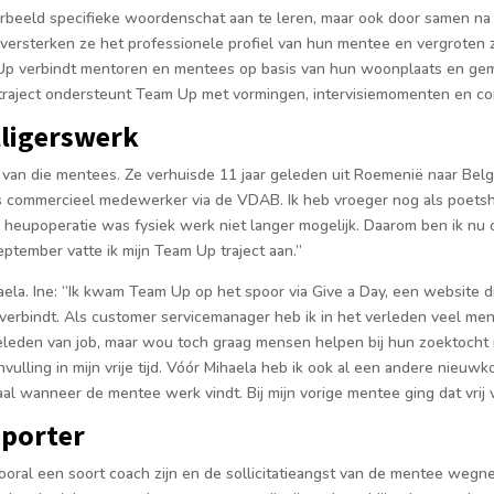
rbeeld spe­cifieke woordenschat aan te leren, maar ook door samen na
o versterken ze het professionele profiel van hun mentee en vergroten
 Up verbindt mento­ren en mentees op basis van hun woonplaats en ge
 traject on­dersteunt Team Up met vormingen, intervisiemomenten en con
lligerswerk
 van die mentees. Ze verhuisde 11 jaar geleden uit Roemenië naar Bel
als commercieel medewer­ker via de VDAB. Ik heb vroeger nog als poets
 heupoperatie was fysiek werk niet langer mogelijk. Daarom ben ik nu 
september vatte ik mijn Team Up traject aan.”
ela. Ine: “Ik kwam Team Up op het spoor via Give a Day, een website die 
 verbindt. Als customer servicemana­ger heb ik in het verleden veel men­
eleden van job, maar wou toch graag mensen helpen bij hun zoek­tocht
nvulling in mijn vrije tijd. Vóór Mihaela heb ik ook al een andere nieuw
l wan­neer de mentee werk vindt. Bij mijn vorige mentee ging dat vrij v
pporter
 vooral een soort coach zijn en de sollicitatie­angst van de mentee weg