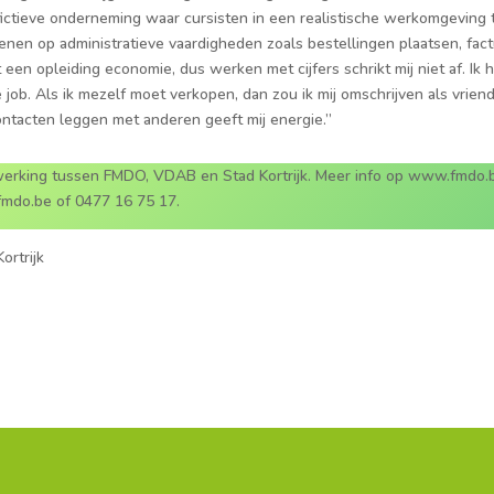
en fictieve onderneming waar cursisten in een realistische werkomgeving
e­nen op administratieve vaardigheden zoals bestellingen plaatsen, fac
 een opleiding economie, dus werken met cijfers schrikt mij niet af. Ik
job. Als ik mezelf moet verkopen, dan zou ik mij omschrijven als vriende
ntacten leggen met anderen geeft mij energie.”
rking tussen FMDO, VDAB en Stad Kortrijk. Meer info op www.fmdo.be
fmdo.be of 0477 16 75 17.
ortrijk