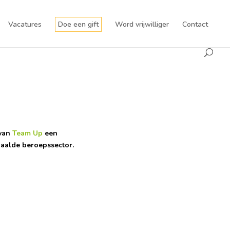
Vacatures
Doe een gift
Word vrijwilliger
Contact
 van
Team Up
een
epaalde beroepssector.